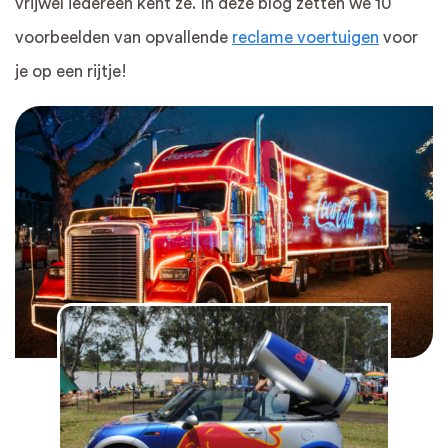
vrijwel iedereen kent ze. In deze blog zetten we 10
voorbeelden van opvallende
reclame voertuigen
voor
je op een rijtje!