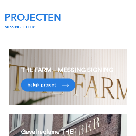
PROJECTEN
MESSING LETTERS
THE FARM – MESSING SIGNING
bekijk project
Gevelreclame THE