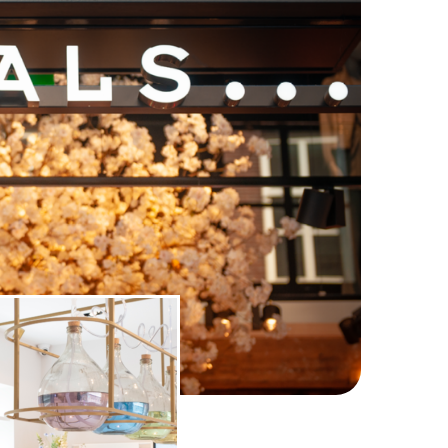
PRINT
FOLIE
ek
Raambelettering
doek
Raambestickering
hang
Raamfolie
Coming Soon
Raamfolie
Interieurfolie