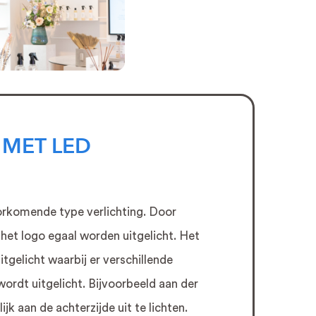
Zonwerende raamfolie
Two Way vision
raamfolie
Autobelettering
Autobestickering
Auto Wrappen
Coversafe folie
 MET LED
Privacy Folie
rkomende type verlichting. Door
het logo egaal worden uitgelicht. Het
tgelicht waarbij er verschillende
ordt uitgelicht. Bijvoorbeeld aan der
jk aan de achterzijde uit te lichten.