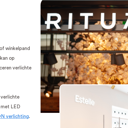
- of winkelpand
 kan op
ceren verlichte
LAME
TEXTIELFRAME
me
Verlicht textielframe
Peesdo
clame
Onverlicht
Textiel
 verlichte
textielframe
Fotobe
’s met LED
Akoestisch
s
textielframe
 verlichting
.