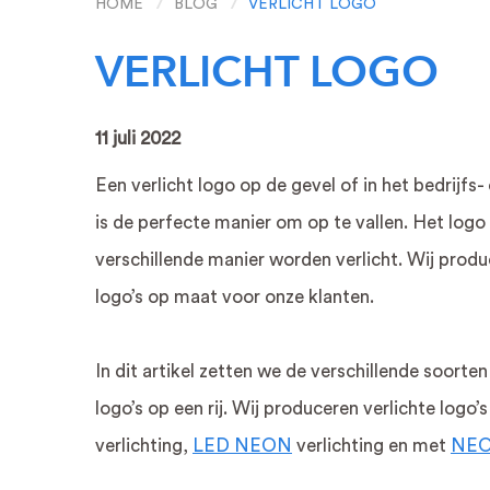
HOME
BLOG
VERLICHT LOGO
VERLICHT LOGO
11 juli 2022
Een verlicht logo op de gevel of in het bedrijfs
is de perfecte manier om op te vallen. Het logo
verschillende manier worden verlicht. Wij produ
RECLAME LETTERS
LICHTREC
logo’s op maat voor onze klanten.
Gevelreclame
Lichtbak recla
LED NEON letters
LED NEON re
In dit artikel zetten we de verschillende soorten
3D letters
Verlicht logo
logo’s op een rij. Wij produceren verlichte logo
Messing letters
Verlichte letter
verlichting,
LED NEON
verlichting en met
NEON
RVS letters
Lichtbak
Circus letters
Lichtbak met