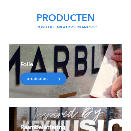
PRODUCTEN
FROSTFOLIE ARLA HOOFDKANTOOR
Folie
producten
Raambelettering