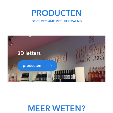
PRODUCTEN
GEVELRECLAME MET UITSTRALING
3D letters
producten
MEER WETEN?