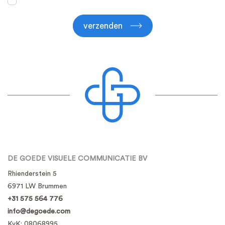
verzenden
DE GOEDE VISUELE COMMUNICATIE BV
Rhienderstein 5
6971 LW Brummen
+31 575 564 776
info@degoede.com
KvK:
08068995