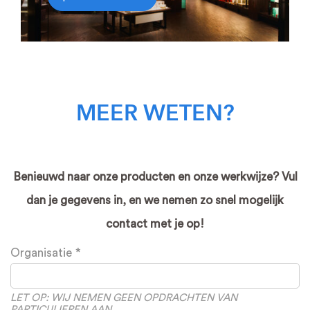
MEER WETEN?
Benieuwd naar onze producten en onze werkwijze? Vul
dan je gegevens in, en we nemen zo snel mogelijk
contact met je op!
Leave
Organisatie
this
field
blank
LET OP: WIJ NEMEN GEEN OPDRACHTEN VAN
PARTICULIEREN AAN.