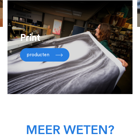
Print
producten
MEER WETEN?