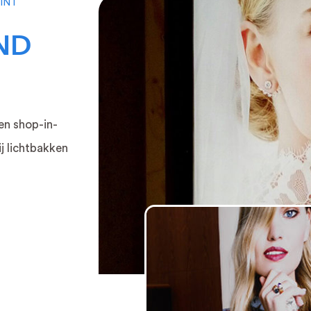
INT
ND
n shop-in-
j lichtbakken
LAME
TEXTIELFRAME
me
Verlicht textielframe
Peesdo
clame
Onverlicht
Textiel
textielframe
Fotobe
Akoestisch
s
textielframe