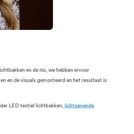
Zonwerende raamfolie
Two Way vision
raamfolie
Autobelettering
Autobestickering
Auto Wrappen
Coversafe folie
Privacy Folie
 lichtbakken en de nis, we hebben ervoor
n en de visuals gemonteerd en het resultaat is
er LED textiel lichtbakken,
lichtgevende