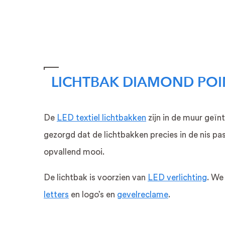
textieldoek
Reclamezuil
LICHTBAK DIAMOND POI
De
LED textiel lichtbakken
zijn in de muur geïn
gezorgd dat de lichtbakken precies in de nis p
MR
opvallend mooi.
MARVIS
ARNHEM,
De lichtbak is voorzien van
LED verlichting
. We
seizoenswissel
letters
en logo’s en
gevelreclame
.
textieldoeken