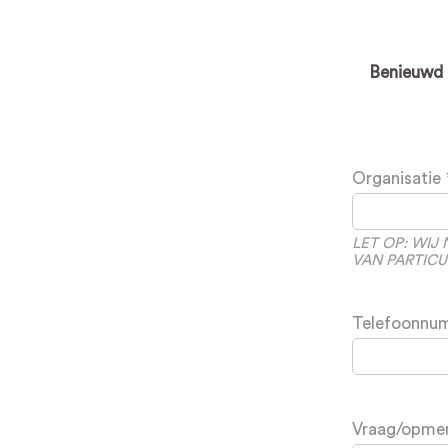
Benieuwd n
toon
meer
Leave
projecten
this
Organisatie
field
blank
LET OP: WI
VAN PARTICU
Telefoonnu
Vraag/opme