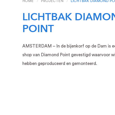
HOME
PROJECTEN
LICHTBAK DIAMOND PO
LICHTBAK DIAMO
POINT
AMSTERDAM – In de bijenkorf op de Dam is ee
shop van Diamond Point gevestigd waarvoor wi
RECLAME LETTERS
LICHTREC
hebben geproduceerd en gemonteerd.
Gevelreclame
Lichtbak recla
LED NEON letters
LED NEON re
3D letters
Verlicht logo
Messing letters
Verlichte letter
RVS letters
Lichtbak
Circus letters
Lichtbak met