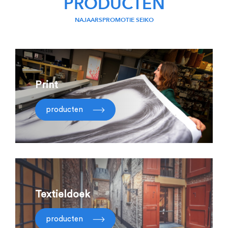
PRODUCTEN
NAJAARSPROMOTIE SEIKO
Print
producten
Textieldoek
producten