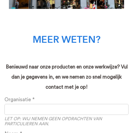
MEER WETEN?
Benieuwd naar onze producten en onze werkwijze? Vul
dan je gegevens in, en we nemen zo snel mogelijk
contact met je op!
Leave
Organisatie
this
field
blank
LET OP: WIJ NEMEN GEEN OPDRACHTEN VAN
PARTICULIEREN AAN.