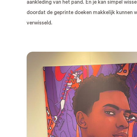
aankleding van het pand. En je kan simpel wissel
textieldoek
doordat de geprinte doeken makkelijk kunnen 
Reclamezuil
verwisseld.
MR
MARVIS
ARNHEM,
seizoenswissel
textieldoeken