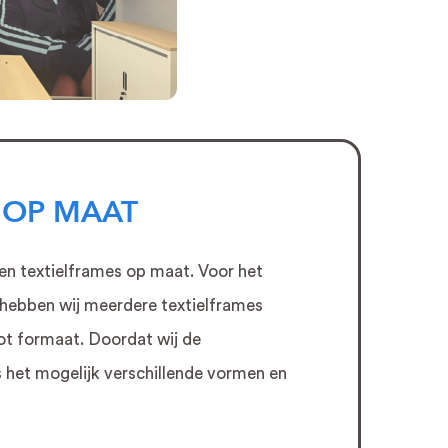
Zonwerende raamfolie
Two Way vision
raamfolie
Autobelettering
Autobestickering
Auto Wrappen
Coversafe folie
 OP MAAT
Privacy Folie
en textielframes op maat. Voor het
hebben wij meerdere textielframes
ot formaat. Doordat wij de
 het mogelijk verschillende vormen en