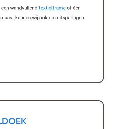
n een wandvullend
textielframe
of één
aarnaast kunnen wij ook om uitsparingen
ELDOEK