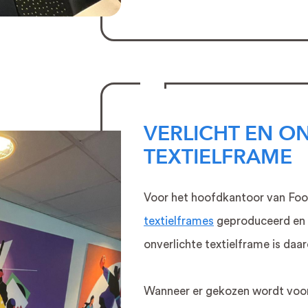
VERLICHT EN O
TEXTIELFRAME
Voor het hoofdkantoor van Foo
textielframes
geproduceerd en g
onverlichte textielframe is daa
Wanneer er gekozen wordt voo