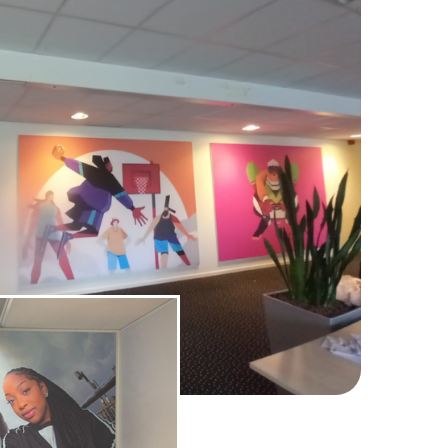
PRINT
FOLIE
ek
Raambelettering
doek
Raambestickering
hang
Raamfolie
Coming Soon
Raamfolie
Interieurfolie