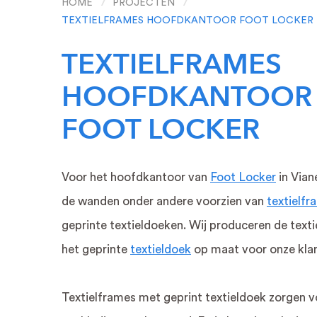
HOME
PROJECTEN
TEXTIELFRAMES HOOFDKANTOOR FOOT LOCKER
TEXTIELFRAMES
HOOFDKANTOOR
FOOT LOCKER
RECLAME LETTERS
LICHTREC
Voor het hoofdkantoor van
Foot Locker
in Vian
de wanden onder andere voorzien van
textielfr
Gevelreclame
Lichtbak recla
geprinte textieldoeken. Wij produceren de text
LED NEON letters
LED NEON re
het geprinte
textieldoek
op maat voor onze kla
3D letters
Verlicht logo
Messing letters
Verlichte letter
RVS letters
Lichtbak
Textielframes met geprint textieldoek zorgen v
Circus letters
Lichtbak met