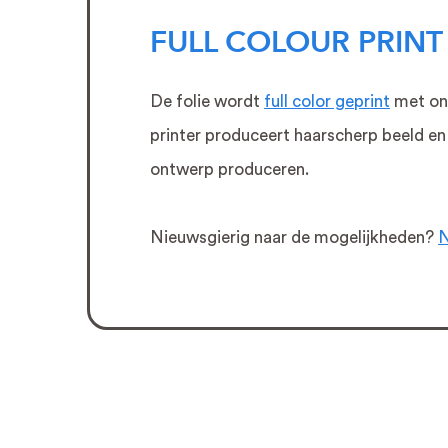
lees
FULL COLOUR PRINT
meer
De folie wordt
full color geprint
met onz
printer produceert haarscherp beeld en 
ontwerp produceren.
Signing
op
Nieuwsgierig naar de mogelijkheden?
N
maat
voor
Skins
Cosmetics
lees
meer