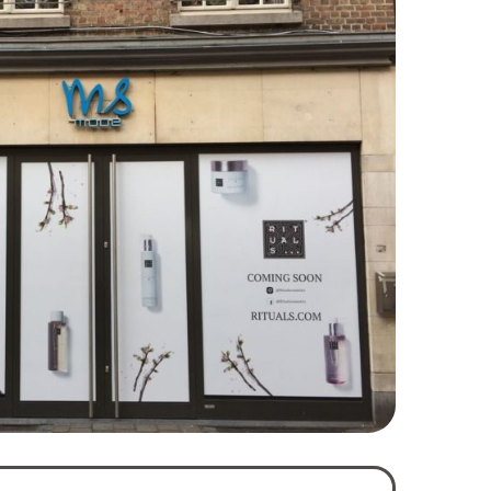
PRINT
FOLIE
ek
Raambelettering
doek
Raambestickering
hang
Raamfolie
Coming Soon
Raamfolie
Interieurfolie