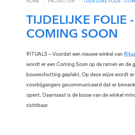
HOME
PROJECTEN
TIJDELIJKE FOLIE - CO
TIJDELIJKE FOLIE -
COMING SOON
RITUALS – Voordat een nieuwe winkel van
Ritu
wordt er een Coming Soon op de ramen en de g
RECLAME LETTERS
LICHTREC
bouwschutting geplakt. Op deze wijze wordt er
voorbijgangers gecommuniceerd dat er binnenk
Gevelreclame
Lichtbak recla
opent. Daarnaast is de bouw van de winkel min
LED NEON letters
LED NEON re
zichtbaar.
3D letters
Verlicht logo
Messing letters
Verlichte letter
RVS letters
Lichtbak
Circus letters
Lichtbak met