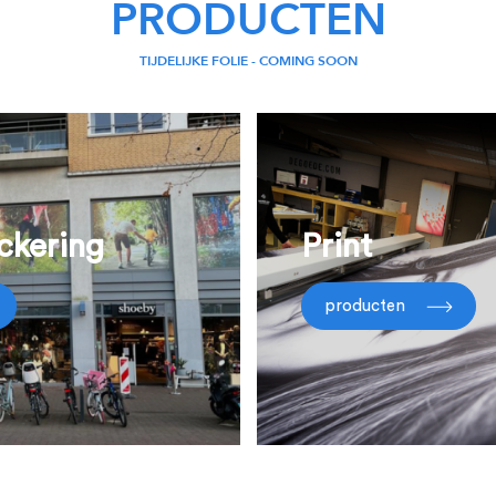
PRODUCTEN
TIJDELIJKE FOLIE - COMING SOON
ckering
Print
producten