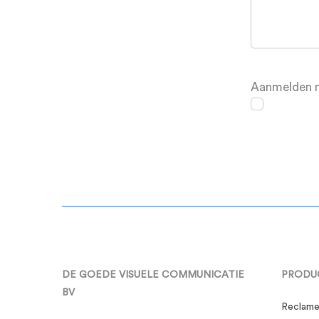
toon
Aanmelden n
meer
projecten
DE GOEDE VISUELE COMMUNICATIE
PRODU
BV
Reclame