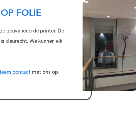
 OP FOLIE
e geavanceerde printer. De
is kleurecht. We kunnen elk
eem contact
met ons op!