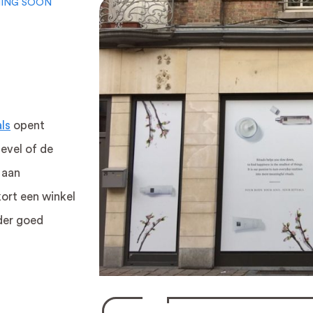
MING SOON
als
opent
evel of de
LAME
TEXTIELFRAME
 aan
ort een winkel
me
Verlicht textielframe
Peesdo
der goed
clame
Onverlicht
Textiel
textielframe
Fotobe
Akoestisch
s
textielframe