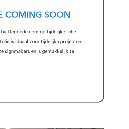
Zonwerende raamfolie
LIE COMING SOON
Two Way vision
raamfolie
Autobelettering
ij Degoede.com op tijdelijke folie,
Autobestickering
olie is ideaal voor tijdelijke projecten.
Auto Wrappen
Coversafe folie
ze signmakers en is gemakkelijk te
Privacy Folie