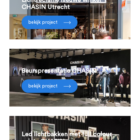
Lichtreclame nieuwe winkel
CHASIN Utrecht
bekijk project
Beurspresentatie CHASIN'
bekijk project
Led lichtbakken met full colour